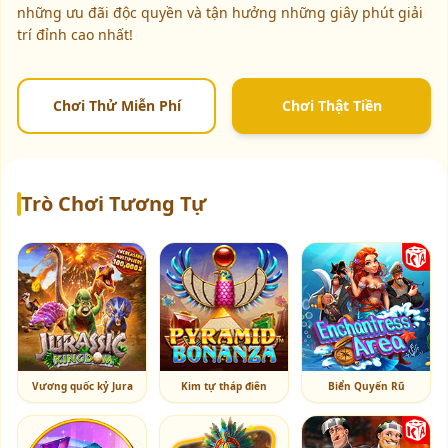
những ưu đãi độc quyền và tận hưởng những giây phút giải
trí đỉnh cao nhất!
Chơi Thử Miễn Phí
Chơi Thật Tiền
Trò Chơi Tương Tự
Vương quốc kỷ Jura
Kim tự tháp điên
Biển Quyến Rũ