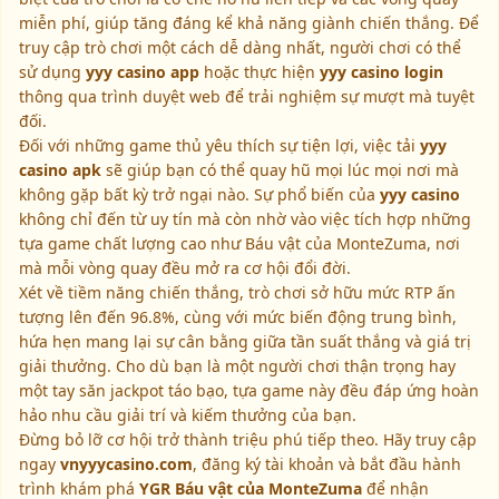
miễn phí, giúp tăng đáng kể khả năng giành chiến thắng. Để
truy cập trò chơi một cách dễ dàng nhất, người chơi có thể
sử dụng
yyy casino app
hoặc thực hiện
yyy casino login
thông qua trình duyệt web để trải nghiệm sự mượt mà tuyệt
đối.
Đối với những game thủ yêu thích sự tiện lợi, việc tải
yyy
casino apk
sẽ giúp bạn có thể quay hũ mọi lúc mọi nơi mà
không gặp bất kỳ trở ngại nào. Sự phổ biến của
yyy casino
không chỉ đến từ uy tín mà còn nhờ vào việc tích hợp những
tựa game chất lượng cao như Báu vật của MonteZuma, nơi
mà mỗi vòng quay đều mở ra cơ hội đổi đời.
Xét về tiềm năng chiến thắng, trò chơi sở hữu mức RTP ấn
tượng lên đến 96.8%, cùng với mức biến động trung bình,
hứa hẹn mang lại sự cân bằng giữa tần suất thắng và giá trị
giải thưởng. Cho dù bạn là một người chơi thận trọng hay
một tay săn jackpot táo bạo, tựa game này đều đáp ứng hoàn
hảo nhu cầu giải trí và kiếm thưởng của bạn.
Đừng bỏ lỡ cơ hội trở thành triệu phú tiếp theo. Hãy truy cập
ngay
vnyyycasino.com
, đăng ký tài khoản và bắt đầu hành
trình khám phá
YGR Báu vật của MonteZuma
để nhận