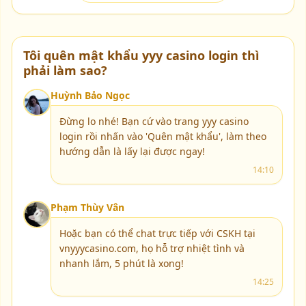
Tôi quên mật khẩu yyy casino login thì
phải làm sao?
Huỳnh Bảo Ngọc
Đừng lo nhé! Bạn cứ vào trang yyy casino
login rồi nhấn vào 'Quên mật khẩu', làm theo
hướng dẫn là lấy lại được ngay!
14:10
Phạm Thùy Vân
Hoặc bạn có thể chat trực tiếp với CSKH tại
vnyyycasino.com, họ hỗ trợ nhiệt tình và
nhanh lắm, 5 phút là xong!
14:25