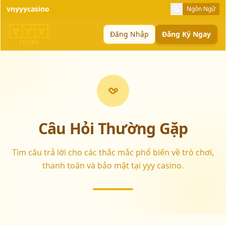
vnyyycasino
Ngôn Ngữ
Đăng Nhập
Đăng Ký Ngay
Câu Hỏi Thường Gặp
Tìm câu trả lời cho các thắc mắc phổ biến về trò chơi,
thanh toán và bảo mật tại yyy casino.