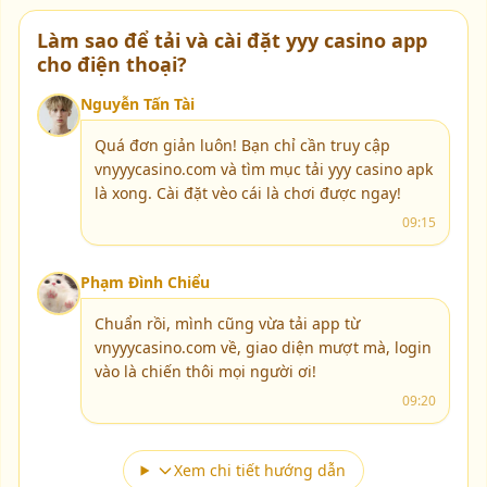
Làm sao để tải và cài đặt yyy casino app
cho điện thoại?
Nguyễn Tấn Tài
Quá đơn giản luôn! Bạn chỉ cần truy cập
vnyyycasino.com và tìm mục tải yyy casino apk
là xong. Cài đặt vèo cái là chơi được ngay!
09:15
Phạm Đình Chiểu
Chuẩn rồi, mình cũng vừa tải app từ
vnyyycasino.com về, giao diện mượt mà, login
vào là chiến thôi mọi người ơi!
09:20
Xem chi tiết hướng dẫn