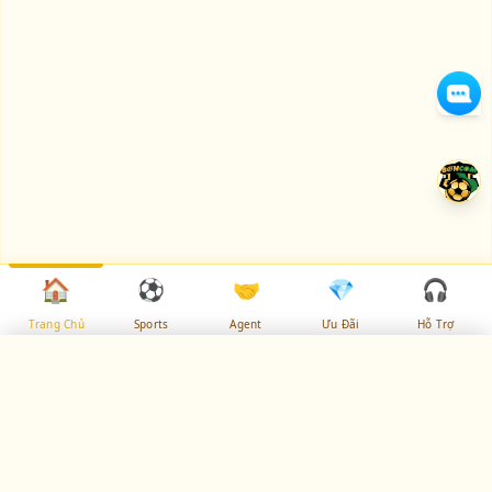
🏠
⚽
🤝
💎
🎧
Trang Chủ
Sports
Agent
Ưu Đãi
Hỗ Trợ
✕
Select Language
🇻🇳
✓
Vietnamese