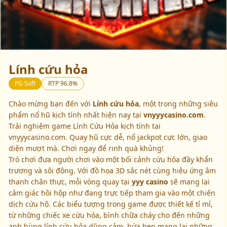
▶
Lính cứu hỏa
PG Soft
RTP 96.8%
Chào mừng bạn đến với
Lính cứu hỏa
, một trong những siêu
phẩm nổ hũ kịch tính nhất hiện nay tại
vnyyycasino.com
.
Trải nghiệm game Lính Cứu Hỏa kịch tính tại
vnyyycasino.com. Quay hũ cực dễ, nổ jackpot cực lớn, giao
diện mượt mà. Chơi ngay để rinh quà khủng!
Trò chơi đưa người chơi vào một bối cảnh cứu hỏa đầy khẩn
trương và sôi động. Với đồ họa 3D sắc nét cùng hiệu ứng âm
thanh chân thực, mỗi vòng quay tại
yyy casino
sẽ mang lại
cảm giác hồi hộp như đang trực tiếp tham gia vào một chiến
dịch cứu hộ. Các biểu tượng trong game được thiết kế tỉ mỉ,
từ những chiếc xe cứu hỏa, bình chữa cháy cho đến những
anh hùng lính cứu hỏa dũng cảm, hứa hẹn mang lại những